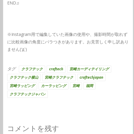
END♫
※Instagram用で編集していた画像の使用や、撮影時間が取れず
に比較画像の角度にバラつきがあります。お見苦しく申し訳あり
ません(′д‵)
タグ
クラフテック
craftech
宮崎カーディテイリング
クラフテック横山
宮崎クラフテック
craftechjapan
宮崎ラッピング
カーラッピング
宮崎
福岡
クラフテックジャパン
コメントを残す