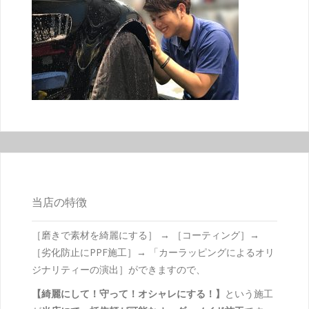
当店の特徴
［磨きで素材を綺麗にする］ → ［コーティング］→
［劣化防止にPPF施工］→ 「カーラッピングによるオリ
ジナリティーの演出］ができますので、
【綺麗にして！守って！オシャレにする！】
という施工