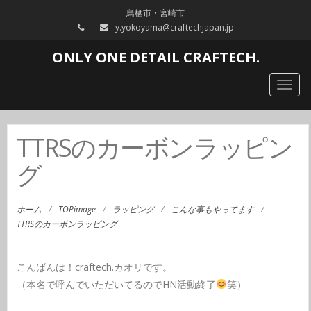
鳥栖市・宮崎市
y.yokoyama@craftechjapan.jp
ONLY ONE DETAIL CRAFTECH.
Togg
navig
TTRSのカーボンラッピン
グ
ホーム
/
TOPimage
/
ラッピング
/
こんな事もやってます
/
TTRSのカーボンラッピング
こんばんは！craftech.カオリです。
（本名で呼んでいただいてるのでHN活動終了
笑）