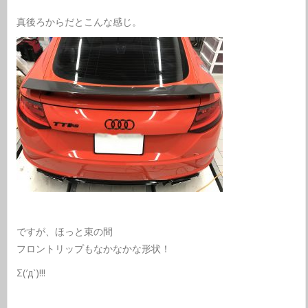
真後ろからだとこんな感じ。
ですが、ほっと束の間
フロントリップもなかなかな形状！
Σ(′д‵)!!!