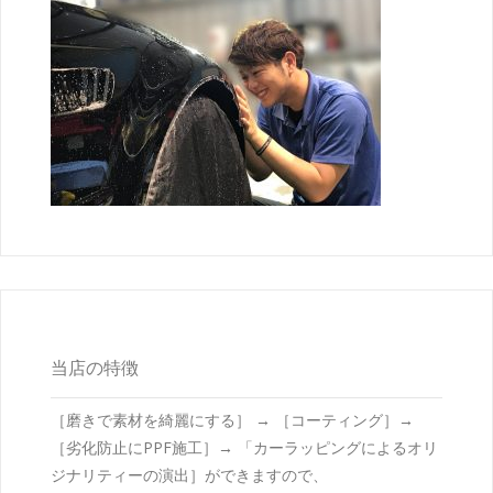
当店の特徴
［磨きで素材を綺麗にする］ → ［コーティング］→
［劣化防止にPPF施工］→ 「カーラッピングによるオリ
ジナリティーの演出］ができますので、