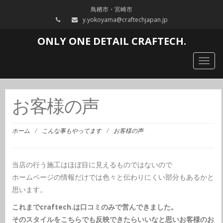
鳥栖市・宮崎市
y.yokoyama@craftechjapan.jp
ONLY ONE DETAIL CRAFTECH.
Togg
navig
お客様の声
ホーム
/
こんな事もやってます
/
お客様の声
当店の行う施工はほぼ目に見えるものではないので
ホームページの情報だけでは色々と伝わりにくい部分もあるかと
思います。
これまでcraftech.は口コミのみで営んできました。
そのスタイルをこちらでも反映できたらいいなと思いお客様のお