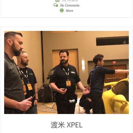
No Comments
More
渡米 XPEL