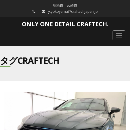
鳥栖市・宮崎市
y.yokoyama@craftechjapan.jp
ONLY ONE DETAIL CRAFTECH.
Togg
navig
タグCRAFTECH