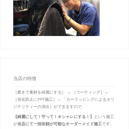
当店の特徴
［磨きで素材を綺麗にする］ → ［コーティング］→
［劣化防止にPPF施工］→ 「カーラッピングによるオリ
ジナリティーの演出］ができますので、
【綺麗にして！守って！オシャレにする！】
という施工
が
当店にて一括依頼が可能なオーダーメイド施工
です。