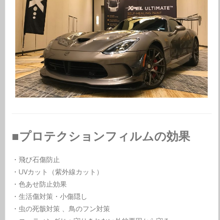
■プロテクションフィルムの効果
・飛び石傷防止
・UVカット（紫外線カット）
・色あせ防止効果
・生活傷対策・小傷隠し
・虫の死骸対策
、鳥のフン対策