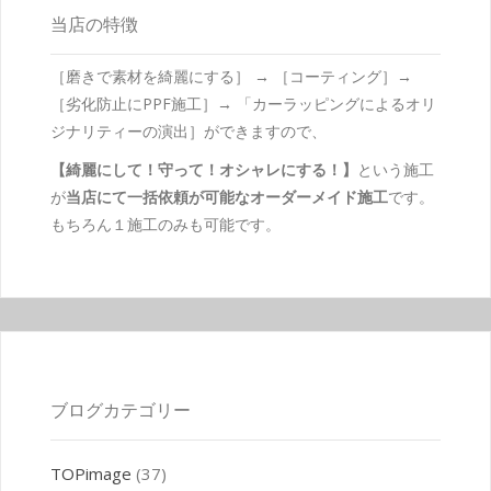
当店の特徴
［磨きで素材を綺麗にする］ → ［コーティング］→
［劣化防止にPPF施工］→ 「カーラッピングによるオリ
ジナリティーの演出］ができますので、
【綺麗にして！守って！オシャレにする！】
という施工
が
当店にて一括依頼が可能なオーダーメイド施工
です。
もちろん１施工のみも可能です。
ブログカテゴリー
TOPimage
(37)