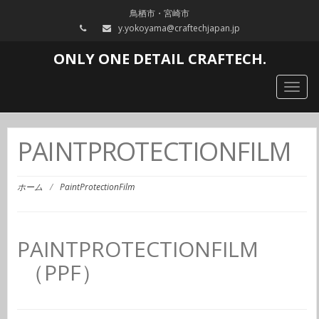
鳥栖市・宮崎市
y.yokoyama@craftechjapan.jp
ONLY ONE DETAIL CRAFTECH.
Togg
navig
PAINTPROTECTIONFILM
ホーム
/
PaintProtectionFilm
PAINTPROTECTIONFILM
（PPF）