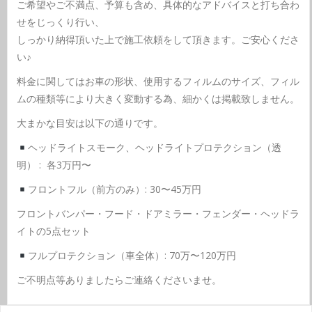
ご希望やご不満点、予算も含め、具体的なアドバイスと打ち合わ
せをじっくり行い、
しっかり納得頂いた上で施工依頼をして頂きます。ご安心くださ
い♪
料金に関してはお車の形状、使用するフィルムのサイズ、フィル
ムの種類等により大きく変動する為、細かくは掲載致しません。
大まかな目安は以下の通りです。
ヘッドライトスモーク、ヘッドライトプロテクション（透
明） : 各3万円〜
フロントフル（前方のみ）: 30〜45万円
フロントバンパー・フード・ドアミラー・フェンダー・ヘッドラ
イトの5点セット
フルプロテクション（車全体）: 70万〜120万円
ご不明点等ありましたらご連絡くださいませ。