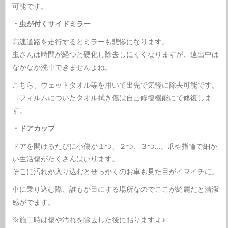
可能です。
・虫が付くサイドミラー
高速道路を走行するとミラーも悲惨になります。
虫さんは時間が経つと硬化し除去しにくくなりますが、遠出中は
なかなか洗車できませんよね。
こちら、ウェットタオル等を用いて出先で気軽に除去可能です。
→フィルムについたタオル拭き傷は自己修復機能にて修復しま
す。
・ドアカップ
ドアを開けるたびに小傷が１つ、２つ、３つ…。爪や指輪で細か
い生活傷がたくさんはいります。
そこに汚れが入り込むとせっかくのお車も見た目がイマイチに。
車に乗り込む際、誰もが目にする場所なのでここが綺麗だと清潔
感がでます。
※施工時は傷や汚れを除去した後に貼りますよ♪