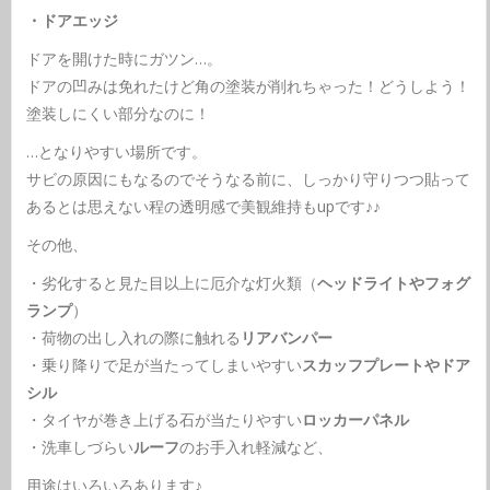
・ドアエッジ
ドアを開けた時にガツン…。
ドアの凹みは免れたけど角の塗装が削れちゃった！どうしよう！
塗装しにくい部分なのに！
…となりやすい場所です。
サビの原因にもなるのでそうなる前に、しっかり守りつつ貼って
あるとは思えない程の透明感で美観維持もupです♪♪
その他、
・劣化すると見た目以上に厄介な灯火類（
ヘッドライトやフォグ
ランプ
）
・荷物の出し入れの際に触れる
リアバンパー
・乗り降りで足が当たってしまいやすい
スカッフプレートやドア
シル
・タイヤが巻き上げる石が当たりやすい
ロッカーパネル
・洗車しづらい
ルーフ
のお手入れ軽減など、
用途はいろいろあります♪