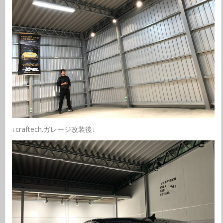
↓craftech.ガレージ改装後↓