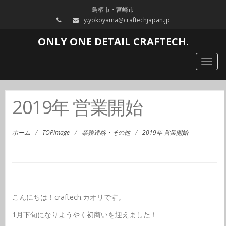
鳥栖市・宮崎市
y.yokoyama@craftechjapan.jp
ONLY ONE DETAIL CRAFTECH.
Togg
navig
2019年 営業開始
ホーム
/
TOPimage
/
業務連絡・その他
/
2019年 営業開始
こんにちは！craftech.カオリです。
1月下旬になりようやく初商いを迎えました！