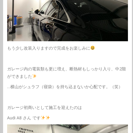
もう少し改装入りますので完成をお楽しみに
ガレージ内の電装類も更に増え、断熱材もしっかり入り、中2階
ができました
…横山がシュラフ（寝袋）を持ち込まないか心配です。（笑）
ガレージ初商いとして施工を迎えたのは
Audi A8 さん です