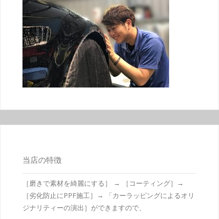
当店の特徴
［磨きで素材を綺麗にする］ → ［コーティング］→
［劣化防止にPPF施工］→ 「カーラッピングによるオリ
ジナリティーの演出］ができますので、