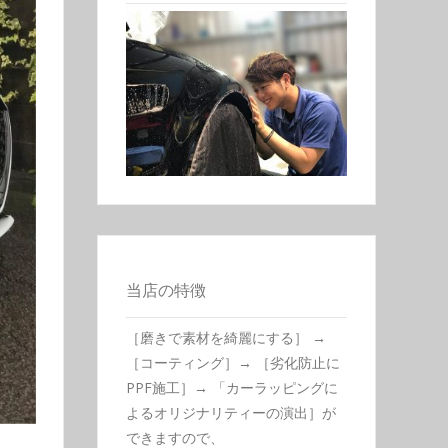
当店の特徴
［磨きで素材を綺麗にする］ →
［コーティング］→ ［劣化防止に
PPF施工］→ 「カーラッピングに
よるオリジナリティーの演出］が
できますので、