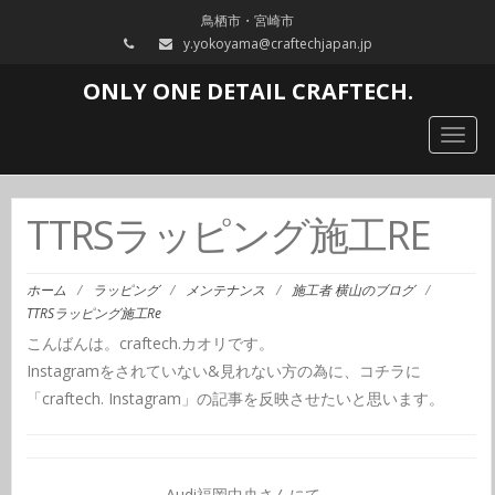
鳥栖市・宮崎市
y.yokoyama@craftechjapan.jp
ONLY ONE DETAIL CRAFTECH.
Togg
navig
TTRSラッピング施工RE
ホーム
/
ラッピング
/
メンテナンス
/
施工者 横山のブログ
/
TTRSラッピング施工Re
こんばんは。craftech.カオリです。
Instagramをされていない&見れない方の為に、コチラに
「craftech. Instagram」の記事を反映させたいと思います。
Audi福岡中央さんにて。