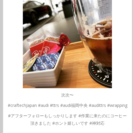
次次〜
#craftechJapan #audi #ttrs #audi福岡中央 #audittrs #wrapping
#アフターフォローもしっかりします #作業に来たのにコーヒー
頂きました #ホント嬉しいです #神対応