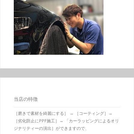
当店の特徴
［磨きで素材を綺麗にする］ → ［コーティング］→
［劣化防止にPPF施工］→ 「カーラッピングによるオリ
ジナリティーの演出］ができますので、