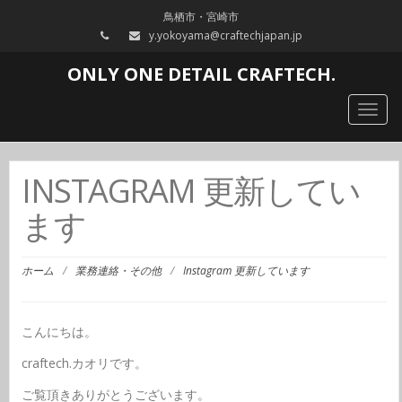
鳥栖市・宮崎市
y.yokoyama@craftechjapan.jp
ONLY ONE DETAIL CRAFTECH.
Togg
navig
INSTAGRAM 更新してい
ます
ホーム
/
業務連絡・その他
/
Instagram 更新しています
こんにちは。
craftech.カオリです。
ご覧頂きありがとうございます。