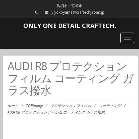
鳥栖市・宮崎市
y.yokoyama@craftechjapan.jp
ONLY ONE DETAIL CRAFTECH.
Togg
navig
AUDI R8 プロテクション
フィルム コーティング ガ
ラス撥水
ホーム
/
TOPimage
/
プロテクションフィルム
/
コーティング
/
Audi R8 プロテクションフィルム コーティング ガラス撥水