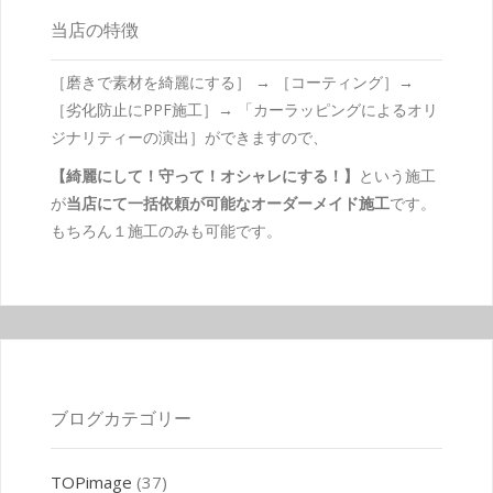
当店の特徴
［磨きで素材を綺麗にする］ → ［コーティング］→
［劣化防止にPPF施工］→ 「カーラッピングによるオリ
ジナリティーの演出］ができますので、
【綺麗にして！守って！オシャレにする！】
という施工
が
当店にて一括依頼が可能なオーダーメイド施工
です。
もちろん１施工のみも可能です。
ブログカテゴリー
TOPimage
(37)