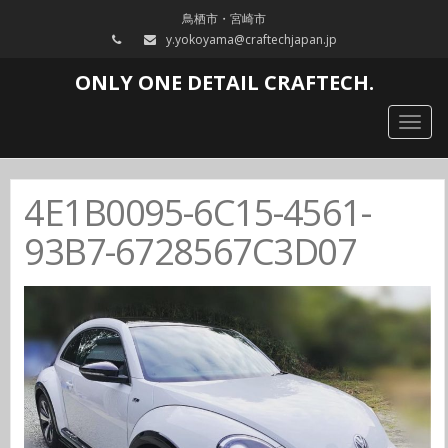
鳥栖市・宮崎市
y.yokoyama@craftechjapan.jp
ONLY ONE DETAIL CRAFTECH.
Togg
navig
4E1B0095-6C15-4561-
93B7-6728567C3D07