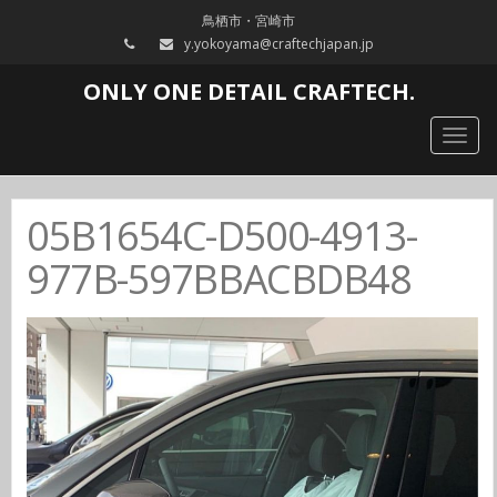
鳥栖市・宮崎市
y.yokoyama@craftechjapan.jp
ONLY ONE DETAIL CRAFTECH.
Togg
navig
05B1654C-D500-4913-
977B-597BBACBDB48