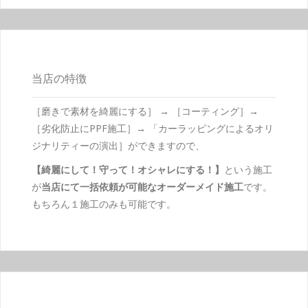
当店の特徴
［磨きで素材を綺麗にする］ → ［コーティング］→
［劣化防止にPPF施工］→ 「カーラッピングによるオリ
ジナリティーの演出］ができますので、
【綺麗にして！守って！オシャレにする！】
という施工
が
当店にて一括依頼が可能なオーダーメイド施工
です。
もちろん１施工のみも可能です。