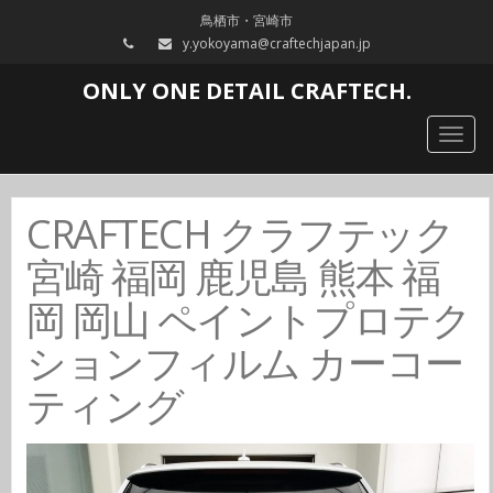
鳥栖市・宮崎市
y.yokoyama@craftechjapan.jp
ONLY ONE DETAIL CRAFTECH.
Togg
navig
CRAFTECH クラフテック
宮崎 福岡 鹿児島 熊本 福
岡 岡山 ペイントプロテク
ションフィルム カーコー
ティング