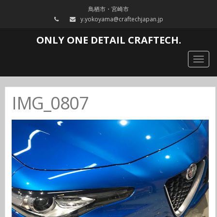
鳥栖市・宮崎市
y.yokoyama@craftechjapan.jp
ONLY ONE DETAIL CRAFTECH.
Togg
navig
IMG_0807