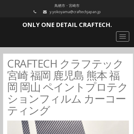
鳥栖市・宮崎市
y.yokoyama@craftechjapan.jp
ONLY ONE DETAIL CRAFTECH.
Togg
navig
CRAFTECH クラフテック
宮崎 福岡 鹿児島 熊本 福
岡 岡山 ペイントプロテク
ションフィルム カーコー
ティング