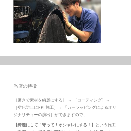
当店の特徴
［磨きで素材を綺麗にする］ → ［コーティング］→
［劣化防止にPPF施工］→ 「カーラッピングによるオリ
ジナリティーの演出］ができますので、
【綺麗にして！守って！オシャレにする！】
という施工