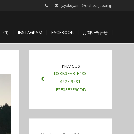
y.yokoyama@craftechjapan.jp
ついて
INSTAGRAM
FACEBOOK
お問い合わせ
PREVIOUS
D33B3EAB-E433-
4927-9581-
F5F08F2E90DD