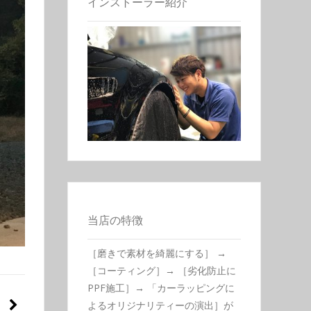
インストーラー紹介
当店の特徴
［磨きで素材を綺麗にする］ →
［コーティング］→ ［劣化防止に
PPF施工］→ 「カーラッピングに
よるオリジナリティーの演出］が