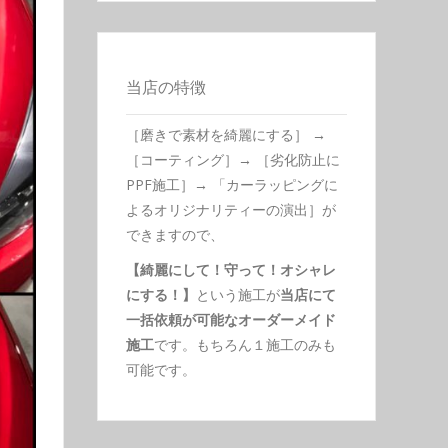
当店の特徴
［磨きで素材を綺麗にする］ →
［コーティング］→ ［劣化防止に
PPF施工］→ 「カーラッピングに
よるオリジナリティーの演出］が
できますので、
【綺麗にして！守って！オシャレ
にする！】
という施工が
当店にて
一括依頼が可能なオーダーメイド
施工
です。もちろん１施工のみも
可能です。