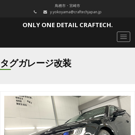
鳥栖市・宮崎市
y.yokoyama@craftechjapan.jp
ONLY ONE DETAIL CRAFTECH.
Togg
navig
タグガレージ改装