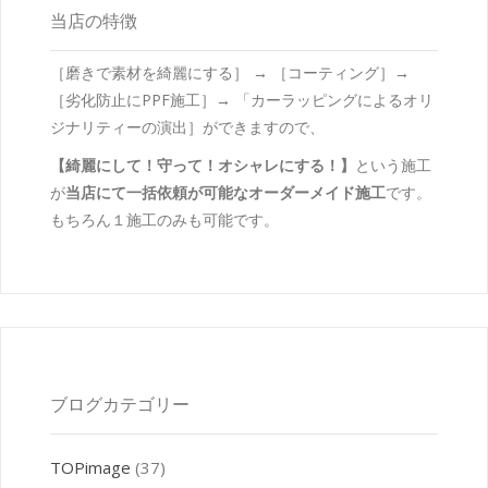
当店の特徴
［磨きで素材を綺麗にする］ → ［コーティング］→
［劣化防止にPPF施工］→ 「カーラッピングによるオリ
ジナリティーの演出］ができますので、
【綺麗にして！守って！オシャレにする！】
という施工
が
当店にて一括依頼が可能なオーダーメイド施工
です。
もちろん１施工のみも可能です。
ブログカテゴリー
TOPimage
(37)