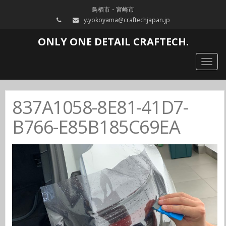
鳥栖市・宮崎市
y.yokoyama@craftechjapan.jp
ONLY ONE DETAIL CRAFTECH.
Togg
navig
837A1058-8E81-41D7-
B766-E85B185C69EA